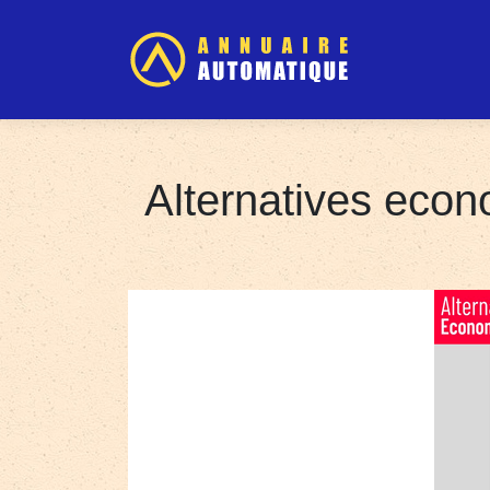
Al­ter­nati­ves eco