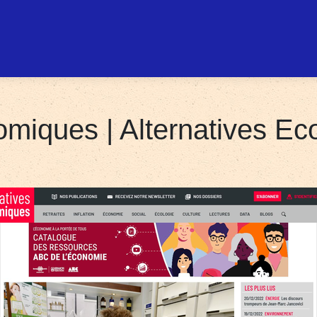
nomiques | Al­ter­nati­ves 