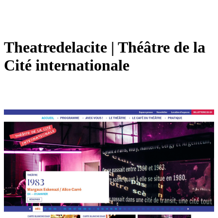
Theat­redelacite | Théâtre de la
Cité in­ter­nationa­le