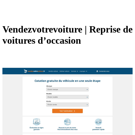
Ven­dezvot­revoitu­re | Reprise de
voitures d’occasion